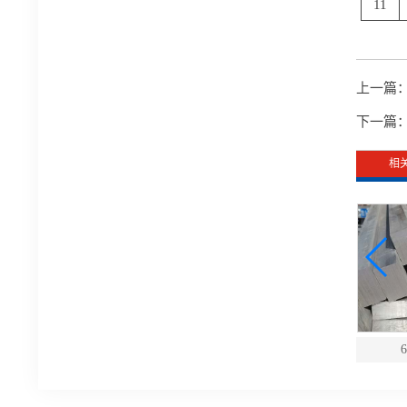
11
上一篇
下一篇
相
弧冷拔异型扁钢
冷拔不等边三角异型钢