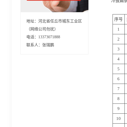
冷拔扁
序号
地址：河北省任丘市城东工业区
（网络公司勿扰）
1
电话：13373071888
2
联系人：张瑞鹏
3
4
5
6
7
8
9
10