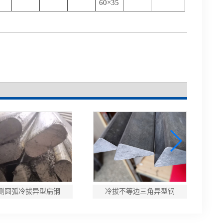
60×35
侧圆弧冷拔异型扁钢
冷拔不等边三角异型钢