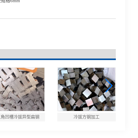
径规格6mm
直角凹槽冷拔异型扁钢
冷拔方钢加工