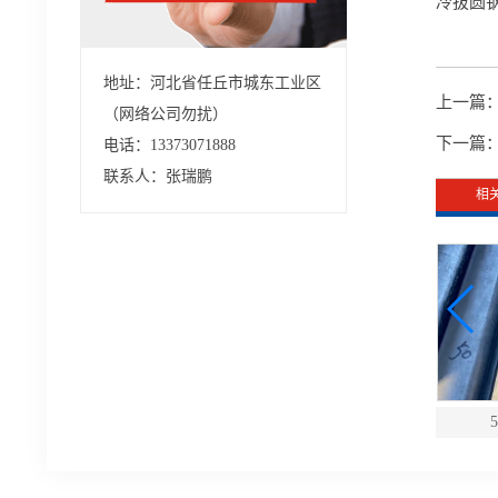
冷拔圆钢
地址：河北省任丘市城东工业区
上一篇
（网络公司勿扰）
下一篇
电话：13373071888
联系人：张瑞鹏
相
凹槽冷拔异型扁钢
冷拔方钢加工