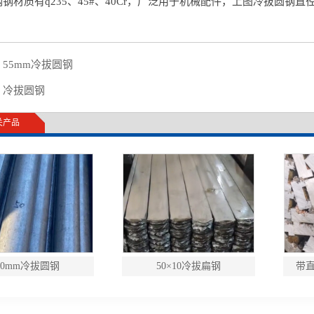
钢材质有q235、45#、40Cr，广泛用于机械配件，上图冷拔圆钢直
：
55mm冷拔圆钢
：
冷拔圆钢
关产品
50mm冷拔圆钢
50×10冷拔扁钢
带